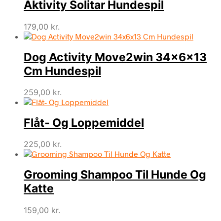
Aktivity Solitar Hundespil
179,00
kr.
Dog Activity Move2win 34x6x13
Cm Hundespil
259,00
kr.
Flåt- Og Loppemiddel
225,00
kr.
Grooming Shampoo Til Hunde Og
Katte
159,00
kr.