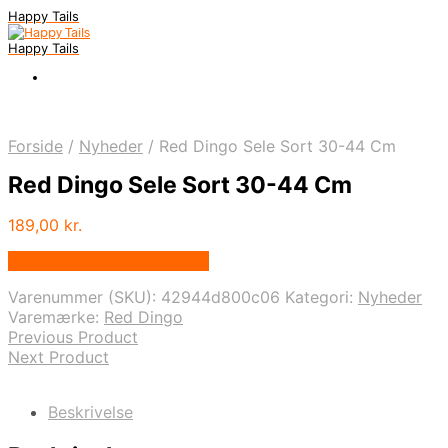
Happy Tails
Happy Tails
Forside
/
Nyheder
/
Red Dingo Sele Sort 30-44 Cm
Red Dingo Sele Sort 30-44 Cm
189,00
kr.
Bedste pris hos Mypets.dk
Varenummer (SKU):
42944d800c06
Kategori:
Nyheder
Varemærke:
Red Dingo
Previous Product
Next Product
Beskrivelse