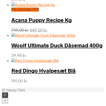
På Udsalg! 13%
Acana Puppy Recipe Kg
Den
Den
749,00
kr.
649,00
kr.
oprindelige
aktuelle
pris
pris
var:
er:
Woolf Ultimate Duck Dåsemad 400g
749,00 kr..
649,00 kr..
39,95
kr.
Red Dingo Hvalpesæt Blå
199,00
kr.
© Happy Tails
×
×