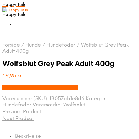
Happy Tails
Happy Tails
Forside
/
Hunde
/
Hundefoder
/
Wolfsblut Grey Peak
Adult 400g
Wolfsblut Grey Peak Adult 400g
69,95
kr.
Bedste pris hos Hunde-foder.dk
Varenummer (SKU):
f3057ab1e8d6
Kategori:
Hundefoder
Varemærke:
Wolfsblut
Previous Product
Next Product
Beskrivelse