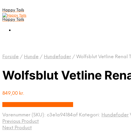
Happy Tails
Happy Tails
Forside
/
Hunde
/
Hundefoder
/
Wolfsblut Vetline Renal 
Wolfsblut Vetline Ren
849,00
kr.
Bedste pris hos Hunde-foder.dk
Varenummer (SKU):
c3e1a94184af
Kategori:
Hundefoder
Previous Product
Next Product