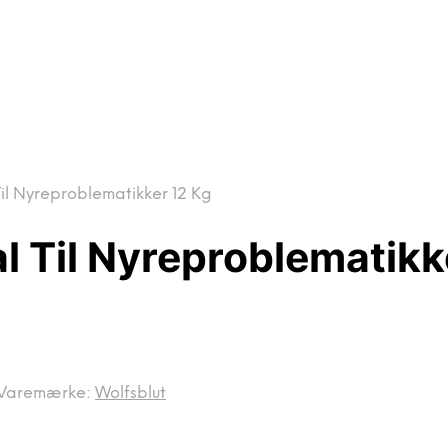
Til Nyreproblematikker 12 Kg
al Til Nyreproblematikk
Varemærke:
Wolfsblut