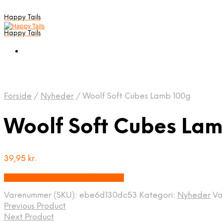
Happy Tails
Happy Tails
Forside
/
Nyheder
/
Woolf Soft Cubes Lamb 100g
Woolf Soft Cubes La
39,95
kr.
Bedste pris hos Hunde-foder.dk
Varenummer (SKU):
ebe6d130dc53
Kategori:
Nyheder
V
Previous Product
Next Product