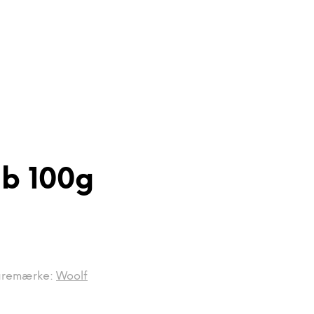
mb 100g
aremærke:
Woolf