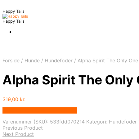
Happy Tails
Happy Tails
Forside
/
Hunde
/
Hundefoder
/
Alpha Spirit The Only One
Alpha Spirit The Only
319,00
kr.
Bedste pris hos Hunde-foder.dk
Varenummer (SKU):
533fdd070214
Kategori:
Hundefoder
Previous Product
Next Product