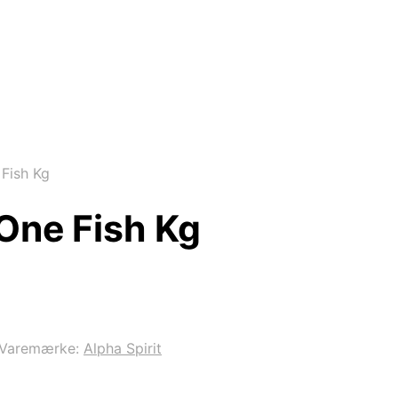
 Fish Kg
 One Fish Kg
Varemærke:
Alpha Spirit