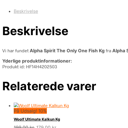
Beskrivelse
Beskrivelse
Vi har fundet
Alpha Spirit The Only One Fish Kg
fra
Alpha S
Yderlige produktinformationer:
Produkt id: HF14H4202503
Relaterede varer
På Udsalg! 10%
Woolf Ultimate Kalkun Kg
Den
Den
199,00
kr.
179,00
kr.