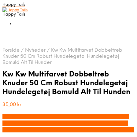
Happy Tails
Happy Tails
Forside
/
Nyheder
/
Kw Kw Multifarvet Dobbeltreb
Knuder 50 Cm Robust Hundelegetøj Hundelegetøj
Bomuld Alt Til Hunden
Kw Kw Multifarvet Dobbeltreb
Knuder 50 Cm Robust Hundelegetøj
Hundelegetøj Bomuld Alt Til Hunden
35,00
kr.
Bedste pris hos Deprecated: preg_replace(): Passing
null to parameter #3 ($subject) of type array|string is
deprecated in /tmp/xim_id_666-hcdBBD.tmp on line 10