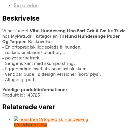
Beskrivelse
Beskrivelse
Vi har fundet
Vital Hundeseng Lino Sort Grå X Cm
fra
Trixie
hos MyPets.dk i kategorien
Til Hund Hundesenge Puder
Og Tæpper
. Beskrivelse:
– En ortopædisk liggeplads til hunden.
– ruskindsimitation/ blødt plys.
– polyesterbetræk.
– Sengens kant med skumpolstring.
– liggeområde lavet af viscoelastisk skum.
– vendbar pude i 2 design versioner (sort/ plys).
– Aftageligt pud
Yderlige produktinformationer:
Produkt id: 1437251
Relaterede varer
På Udsalg! 15%