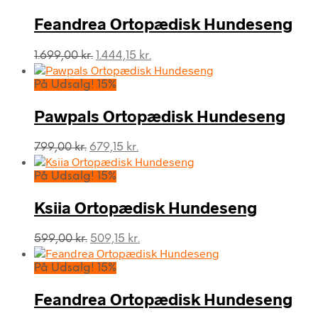
Feandrea Ortopædisk Hundeseng
Den
Den
1.699,00
kr.
1.444,15
kr.
oprindelige
aktuelle
pris
pris
På Udsalg! 15%
var:
er:
1.699,00 kr..
1.444,15 kr..
Pawpals Ortopædisk Hundeseng
Den
Den
799,00
kr.
679,15
kr.
oprindelige
aktuelle
pris
pris
På Udsalg! 15%
var:
er:
799,00 kr..
679,15 kr..
Ksiia Ortopædisk Hundeseng
Den
Den
599,00
kr.
509,15
kr.
oprindelige
aktuelle
pris
pris
På Udsalg! 15%
var:
er:
599,00 kr..
509,15 kr..
Feandrea Ortopædisk Hundeseng