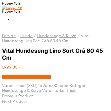
Happy Tails
Happy Tails
Forside
/
Hunde
/
Hundesenge & Kurve
/
Vital
Hundeseng Lino Sort Grå 60 45 Cm
Vital Hundeseng Lino Sort Grå 60 45
Cm
1.999,00
kr.
Bedste pris hos Mypets.dk
Varenummer (SKU):
a9eac001ca5a
Kategori:
Hundesenge & Kurve
Varemærke:
Trixie
Previous Product
Next Product