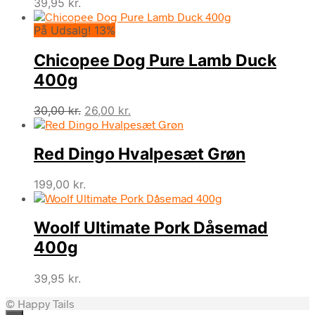
39,95
kr.
På Udsalg! 13%
Chicopee Dog Pure Lamb Duck
400g
Den
Den
30,00
kr.
26,00
kr.
oprindelige
aktuelle
pris
pris
Red Dingo Hvalpesæt Grøn
var:
er:
30,00 kr..
26,00 kr..
199,00
kr.
Woolf Ultimate Pork Dåsemad
400g
39,95
kr.
© Happy Tails