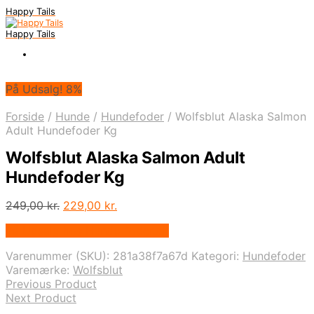
Happy Tails
Happy Tails
På Udsalg! 8%
Forside
/
Hunde
/
Hundefoder
/
Wolfsblut Alaska Salmon
Adult Hundefoder Kg
Wolfsblut Alaska Salmon Adult
Hundefoder Kg
Den
Den
249,00
kr.
229,00
kr.
oprindelige
aktuelle
På Udsalg hos Hunde-foder.dk
pris
pris
var:
er:
Varenummer (SKU):
281a38f7a67d
Kategori:
Hundefoder
249,00 kr..
229,00 kr..
Varemærke:
Wolfsblut
Previous Product
Next Product