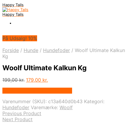
Happy Tails
Happy Tails
På Udsalg! 10%
Forside
/
Hunde
/
Hundefoder
/
Woolf Ultimate Kalkun
Kg
Woolf Ultimate Kalkun Kg
Den
Den
199,00
kr.
179,00
kr.
oprindelige
aktuelle
På Udsalg hos Hunde-foder.dk
pris
pris
var:
er:
Varenummer (SKU):
c13a640d0b43
Kategori:
199,00 kr..
179,00 kr..
Hundefoder
Varemærke:
Woolf
Previous Product
Next Product