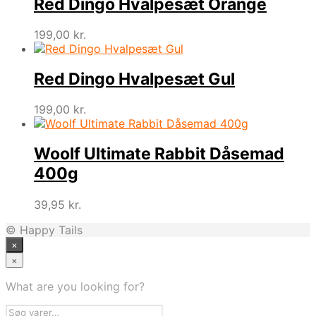
Red Dingo Hvalpesæt Orange
199,00
kr.
Red Dingo Hvalpesæt Gul
199,00
kr.
Woolf Ultimate Rabbit Dåsemad
400g
39,95
kr.
© Happy Tails
×
×
What are you looking for?