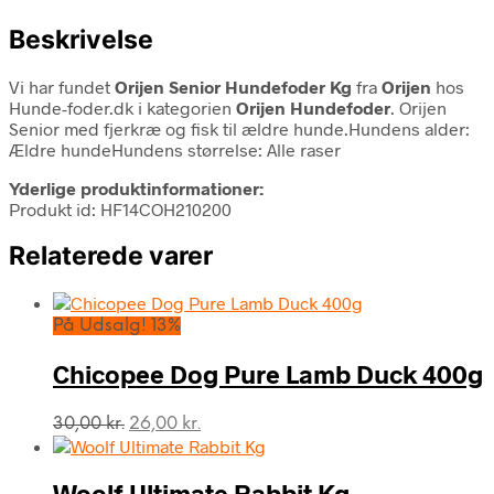
Beskrivelse
Vi har fundet
Orijen Senior Hundefoder Kg
fra
Orijen
hos
Hunde-foder.dk i kategorien
Orijen Hundefoder
. Orijen
Senior med fjerkræ og fisk til ældre hunde.Hundens alder:
Ældre hundeHundens størrelse: Alle raser
Yderlige produktinformationer:
Produkt id: HF14COH210200
Relaterede varer
På Udsalg! 13%
Chicopee Dog Pure Lamb Duck 400g
Den
Den
30,00
kr.
26,00
kr.
oprindelige
aktuelle
pris
pris
var:
er:
Woolf Ultimate Rabbit Kg