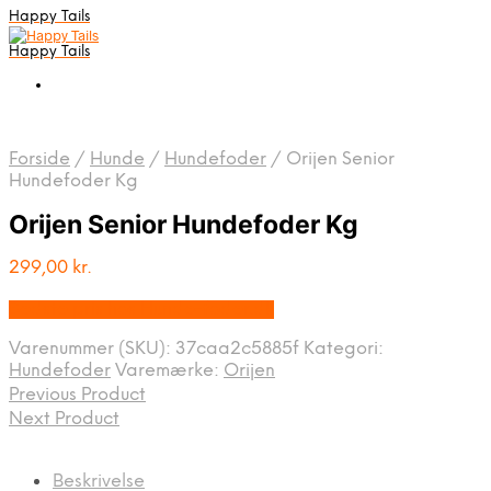
Happy Tails
Happy Tails
Forside
/
Hunde
/
Hundefoder
/
Orijen Senior
Hundefoder Kg
Orijen Senior Hundefoder Kg
299,00
kr.
Bedste pris hos Hunde-foder.dk
Varenummer (SKU):
37caa2c5885f
Kategori:
Hundefoder
Varemærke:
Orijen
Previous Product
Next Product
Beskrivelse