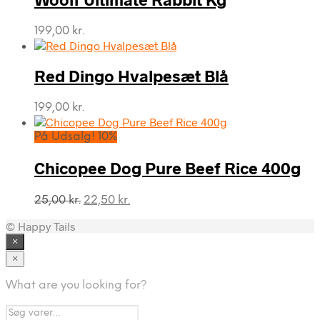
30,00 kr..
26,00 kr..
199,00
kr.
Red Dingo Hvalpesæt Blå
199,00
kr.
På Udsalg! 10%
Chicopee Dog Pure Beef Rice 400g
Den
Den
25,00
kr.
22,50
kr.
oprindelige
aktuelle
© Happy Tails
pris
pris
var:
er:
×
25,00 kr..
22,50 kr..
×
What are you looking for?